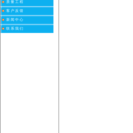
质 量 工 程
客 户 反 馈
新 闻 中 心
联 系 我 们