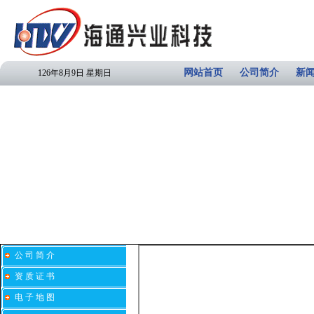
网站首页
公司简介
新
126年8月9日 星期日
公 司 简 介
资 质 证 书
电 子 地 图