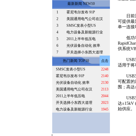
最新新闻 NEW10
1
霍尼韦尔发布 91P
日前消息，
2
美国通用电气公司在汉
可提供最新
3
SMSC发表小型US
单一连接埠
4
电力设备及新能源行业
低功率U
5
2011上半年低压电
Rapid
6
光伏设备自动化 效率
供系统VB
7
开关选择小东西大道理
USB37
热门新闻 TOP10
点击
适用于将
SMSC发表小型US
2248
霍尼韦尔发布 91P
2140
USB37
可配置的
光伏设备自动化 效率
2130
围；高达±2
美国通用电气公司在汉
2113
2011上半年低压电
2044
USB37
开关选择小东西大道理
2023
达±15kV
始供应。
电力设备及新能源行业
1945