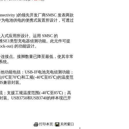
ctivity )的领先开发厂商SMSC 发表两款
，新元件是专为电池供电的便携式装置所设计，可透过
入式应用所设计。运用 SMSC 的
以及业界标准SE1类型充电器侦测功能。此元件可提
k-out) 的功能设计。
接至单个连接点。接脚数量已降至最低，使其非常
系统。
护。其他功能包括：USB-IF电池充电侦测功能；
至70℃)和工规(-40℃至85℃)的温度范
RoHS兼容封装。
电流；支援工规温度范围(-40℃至85℃)；高
S兼容封装。USB3750和USB3740的样本现已开
打印本页
|
关闭窗口