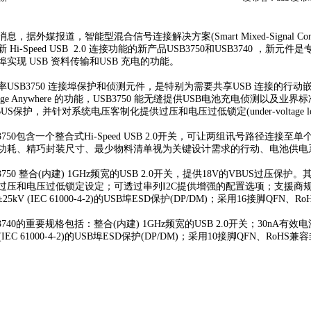
据外媒报道，智能型混合信号连接解决方案(Smart Mixed-Signal Conne
 Hi-Speed USB 2.0 连接功能的新产品USB3750和USB3740 
实现 USB 资料传输和USB 充电的功能。
SB3750 连接埠保护和侦测元件，是特别为需要共享USB 连接的行动嵌
Charge Anywhere 的功能，USB3750 能无缝提供USB电池充电侦测
US保护，并针对系统电压客制化提供过压和电压过低锁定(under-voltage loc
50包含一个整合式Hi-Speed USB 2.0开关，可让两组讯号路径连
功耗、精巧封装尺寸、最少物料清单视为关键设计需求的行动、电池供电
50 整合(内建) 1GHz频宽的USB 2.0开关，提供18V的VBUS过压保
过压和电压过低锁定设定；可透过串列I2C提供增强的配置选项；支援商规(0℃
5kV (IEC 61000-4-2)的USB埠ESD保护(DP/DM)；采用16接脚QFN、
40的重要规格包括：整合(内建) 1GHz频宽的USB 2.0开关；30nA有效
 (IEC 61000-4-2)的USB埠ESD保护(DP/DM)；采用10接脚QFN、RoH