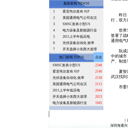
最新新闻 NEW10
1
霍尼韦尔发布 91P
昨日，省
2
美国通用电气公司在汉
行，双方
3
SMSC发表小型US
4
电力设备及新能源行业
世界50
签署了战
5
2011上半年低压电
通用电气
6
光伏设备自动化 效率
7
开关选择小东西大道理
阮成发向
中的城市
热门新闻 TOP10
点击
产、制造
SMSC发表小型US
2248
霍尼韦尔发布 91P
2140
夏智诚表
武汉找到
光伏设备自动化 效率
2130
美国通用电气公司在汉
2113
市委常
2011上半年低压电
2044
开关选择小东西大道理
2023
电力设备及新能源行业
1945
｜
深圳海通