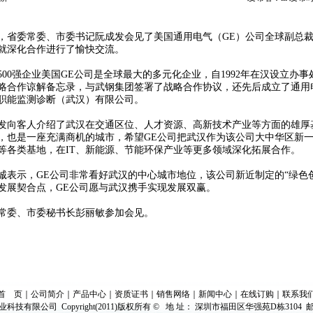
委常委、市委书记阮成发会见了美国通用电气（GE）公司全球副总裁
就深化合作进行了愉快交流。
0强企业美国GE公司是全球最大的多元化企业，自1992年在汉设立办
略合作谅解备忘录，与武钢集团签署了战略合作协议，还先后成立了通用
职能监测诊断（武汉）有限公司。
客人介绍了武汉在交通区位、人才资源、高新技术产业等方面的雄厚
，也是一座充满商机的城市，希望GE公司把武汉作为该公司大中华区新
等各类基地，在IT、新能源、节能环保产业等更多领域深化拓展合作。
示，GE公司非常看好武汉的中心城市地位，该公司新近制定的“绿色创
发展契合点，GE公司愿与武汉携手实现发展双赢。
委、市委秘书长彭丽敏参加会见。
首 页
｜
公司简介
｜
产品中心
｜
资质证书
｜
销售网络
｜
新闻中心
｜
在线订购
｜
联系我
兴业科技有限公司
Copyright(2011)版权所有 © 地 址： 深圳市福田区华强苑D栋3104 邮